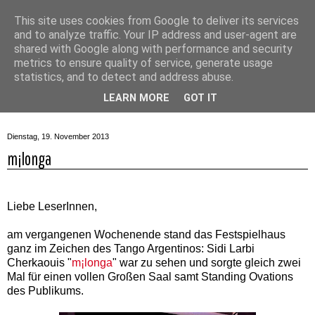
This site uses cookies from Google to deliver its services
and to analyze traffic. Your IP address and user-agent are
shared with Google along with performance and security
metrics to ensure quality of service, generate usage
statistics, and to detect and address abuse.
▼
LEARN MORE
GOT IT
Dienstag, 19. November 2013
m¡longa
Liebe LeserInnen,
am vergangenen Wochenende stand das Festspielhaus
ganz im Zeichen des Tango Argentinos: Sidi Larbi
Cherkaouis "
m¡longa
" war zu sehen und sorgte gleich zwei
Mal für einen vollen Großen Saal samt Standing Ovations
des Publikums.