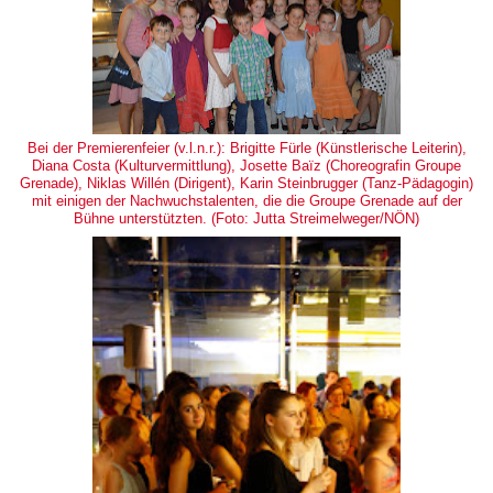
Bei der Premierenfeier (v.l.n.r.): Brigitte Fürle (Künstlerische Leiterin),
Diana Costa (Kulturvermittlung), Josette Baïz (Choreografin Groupe
Grenade), Niklas Willén (Dirigent), Karin Steinbrugger (Tanz-Pädagogin)
mit einigen der Nachwuchstalenten, die die Groupe Grenade auf der
Bühne unterstützten. (Foto: Jutta Streimelweger/NÖN)