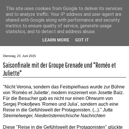
This site uses cookies from Google to deliver its services
and to analyze traffic. Your IP address and user-agent are
shared with Google along with performance and security
metrics to ensure quality of service, generate usage
statistics, and to detect and address abuse.
▼
LEARN MORE
GOT IT
Dienstag, 23. Juni 2015
Saisonfinale mit der Groupe Grenade und "Roméo et
Juliette"
"Nicht Verona, sondern das Festspielhaus wurde zur Bühne
von 'Roméo et Juliette', modern inszeniert von Josette Baïz.
Für die Besucher gab es nicht nur einen Ohrwurm von
Sergej Prokofjews 'Romeo und Julia', sondern auch eine
Reise in die Gefühlswelt der Protagonisten. (...)."
Jutta
Streimelweger, Niederösterreichische Nachrichten
Diese "Reise in die Gefühlswelt der Protagonisten" glückte