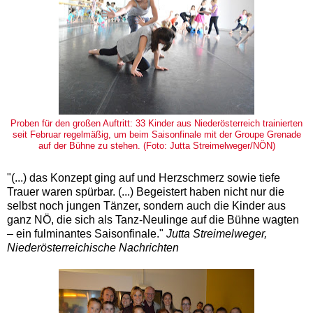
Proben für den großen Auftritt: 33 Kinder aus Niederösterreich trainierten
seit Februar regelmäßig, um beim Saisonfinale mit der Groupe Grenade
auf der Bühne zu stehen. (Foto: Jutta Streimelweger/NÖN)
"(...) das Konzept ging auf und Herzschmerz sowie tiefe
Trauer waren spürbar. (...) Begeistert haben nicht nur die
selbst noch jungen Tänzer, sondern auch die Kinder aus
ganz NÖ, die sich als Tanz-Neulinge auf die Bühne wagten
– ein fulminantes Saisonfinale."
Jutta Streimelweger,
Niederösterreichische Nachrichten