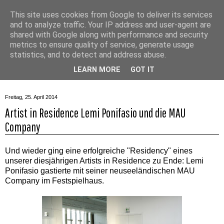
This site uses cookies from Google to deliver its services
and to analyze traffic. Your IP address and user-agent are
shared with Google along with performance and security
metrics to ensure quality of service, generate usage
statistics, and to detect and address abuse.
▼
LEARN MORE
GOT IT
Freitag, 25. April 2014
Artist in Residence Lemi Ponifasio und die MAU
Company
Und wieder ging eine erfolgreiche "Residency" eines
unserer diesjährigen Artists in Residence zu Ende: Lemi
Ponifasio gastierte mit seiner neuseeländischen MAU
Company im Festspielhaus.